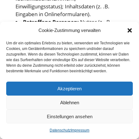
Einwilligungsstatus); Inhaltsdaten (z. .B.
Eingaben in Onlineformularen).
Betroffene Personen:
Nutzer (z. .B.
Webseitenbesucher, Nutzer von
Cookie-Zustimmung verwalten
Onlinediensten).
Um dir ein optimales Erlebnis zu bieten, verwenden wir Technologien wie
Zwecke der Verarbeitung:
Cookies, um Geräteinformationen zu speichern und/oder darauf
Bereitstellung unseres Onlineangebotes und
zuzugreifen. Wenn du diesen Technologien zustimmst, können wir Daten
Nutzerfreundlichkeit;
wie das Surfverhalten oder eindeutige IDs auf dieser Website verarbeiten.
Wenn du deine Zustimmung nicht erteilst oder zurückziehst, können
Informationstechnische Infrastruktur
bestimmte Merkmale und Funktionen beeinträchtigt werden.
(Betrieb und Bereitstellung von
Informationssystemen und technischen
Akzeptieren
Geräten (Computer, Server etc.).);
Sicherheitsmaßnahmen. Firewall.
Ablehnen
Rechtsgrundlagen:
Berechtigte
Interessen (Art. 6 Abs. 1 S. 1 lit. f) DSGVO).
Einstellungen ansehen
Weitere Hinweise zu
Datenschutz
Impressum
Verarbeitungsprozessen, Verfahren und